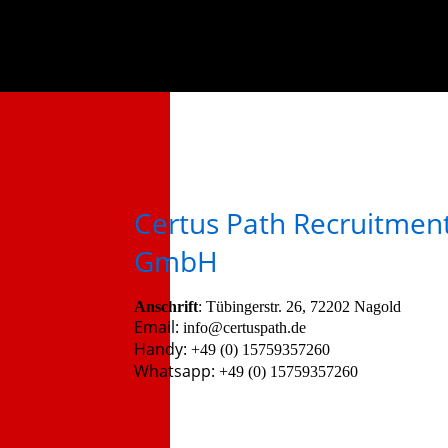
Certus Path Recruitmen
GmbH
Anschrift
:
Tübingerstr. 26, 72202 Nagold
Email:
info@certuspath.de
Handy:
+49 (0) 15759357260
Whatsapp:
+49 (0) 15759357260