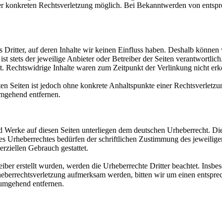
iner konkreten Rechtsverletzung möglich. Bei Bekanntwerden von ents
 Dritter, auf deren Inhalte wir keinen Einfluss haben. Deshalb können
 ist stets der jeweilige Anbieter oder Betreiber der Seiten verantwortli
t. Rechtswidrige Inhalte waren zum Zeitpunkt der Verlinkung nicht erk
kten Seiten ist jedoch ohne konkrete Anhaltspunkte einer Rechtsverlet
umgehend entfernen.
und Werke auf diesen Seiten unterliegen dem deutschen Urheberrecht. Di
es Urheberrechtes bedürfen der schriftlichen Zustimmung des jeweilig
erziellen Gebrauch gestattet.
eiber erstellt wurden, werden die Urheberrechte Dritter beachtet. Insbe
Urheberrechtsverletzung aufmerksam werden, bitten wir um einen ents
 umgehend entfernen.